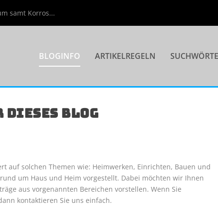
m samt Korros...
BLOGINFO
ARTIKELREGELN
SUCHWÖRT
 DIESES BLOG
ert auf solchen Themen wie: Heimwerken, Einrichten, Bauen und
 rund um Haus und Heim vorgestellt. Dabei möchten wir Ihnen
iträge aus vorgenannten Bereichen vorstellen. Wenn Sie
ann kontaktieren Sie uns einfach.