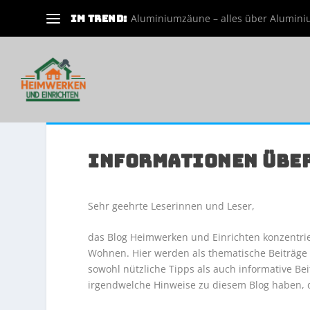
Aluminiumzäune – alles über Aluminiu
IM TREND:
INFORMATIONEN ÜBER
Sehr geehrte Leserinnen und Leser,
das Blog Heimwerken und Einrichten konzentri
Wohnen. Hier werden als thematische Beiträge
sowohl nützliche Tipps als auch informative Be
irgendwelche Hinweise zu diesem Blog haben, d