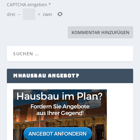
CAPTCHA eingeben
*
drei
−
=
zwei
MHAUSBAU ANGEBOT?