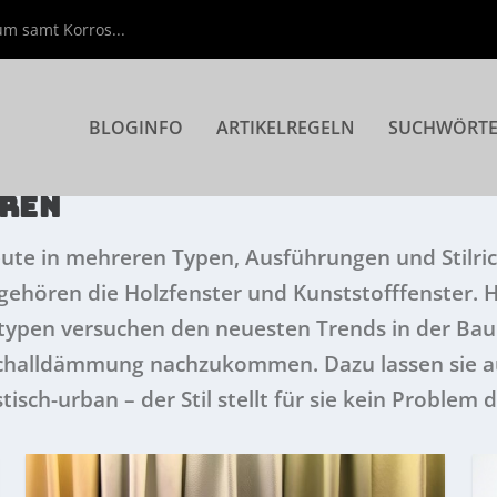
m samt Korros...
BLOGINFO
ARTIKELREGELN
SUCHWÖRT
ÜREN
eute in mehreren Typen, Ausführungen und Stilr
gehören die Holzfenster und Kunststofffenster. 
kttypen versuchen den neuesten Trends in der B
Schalldämmung nachzukommen. Dazu lassen sie a
tisch-urban – der Stil stellt für sie kein Problem d