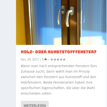
HOLZ- ODER KUNSTSTOFFFENSTER?
Dez. 20, 2012
|
0
|
Wenn man nach entsprechenden Fenstern fürs
Zuhause sucht, dann wählt man im Prinzip
zwischen den Fenstern aus Kunststoff und den
Holzfenstern. Beide Fensterarten haben ihre
spezifischen Eigenschaften, die über die Wahl
entscheiden sollen.
WEITERLESEN