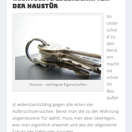
DER HAUSTÜR
Im
Unter
schie
d zu
den
Fenst
ern
macht
sie
schon
ihr
Haustür – wichtigste Eigenschaften
Bau
äußer
st widerstandsfähig gegen alle Arten von
Aufbruchsversuchen. Bevor man die zu der Wohnung
angemessene Tür wählt, muss man aber überlegen,
was man eigentlich erwartet und wie der allgemeine
Schutz des Gebäudes aussieht.