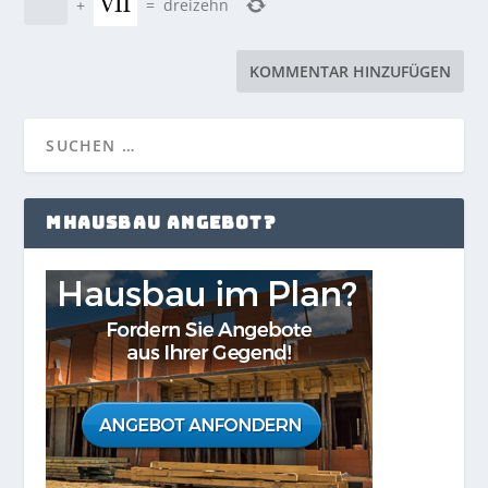
+
=
dreizehn
MHAUSBAU ANGEBOT?