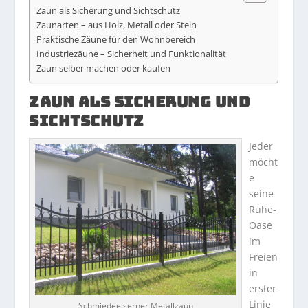
Zaun als Sicherung und Sichtschutz
Zaunarten – aus Holz, Metall oder Stein
Praktische Zäune für den Wohnbereich
Industriezäune – Sicherheit und Funktionalität
Zaun selber machen oder kaufen
ZAUN ALS SICHERUNG UND
SICHTSCHUTZ
Jeder
möcht
e
seine
Ruhe-
Oase
im
Freien
in
erster
Linie
Schmiedeeiserner Metallzaun