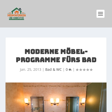
MODERNE MÖBEL-
PROGRAMME FÜRS BAD
Jan. 25, 2013
|
Bad & WC
|
0
|