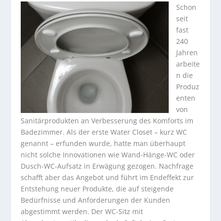
Schon
seit
fast
240
Jahren
arbeite
n die
Produz
enten
von
Sanitärprodukten an Verbesserung des Komforts im
Badezimmer. Als der erste Water Closet – kurz WC
genannt – erfunden wurde, hatte man überhaupt
nicht solche Innovationen wie Wand-Hänge-WC oder
Dusch-WC-Aufsatz in Erwägung gezogen. Nachfrage
schafft aber das Angebot und führt im Endeffekt zur
Entstehung neuer Produkte, die auf steigende
Bedürfnisse und Anforderungen der Kunden
abgestimmt werden. Der WC-Sitz mit