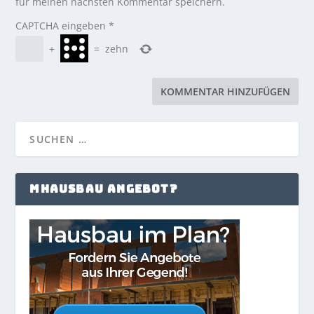
für meinen nächsten Kommentar speichern.
CAPTCHA eingeben
*
+
=
zehn
MHAUSBAU ANGEBOT?