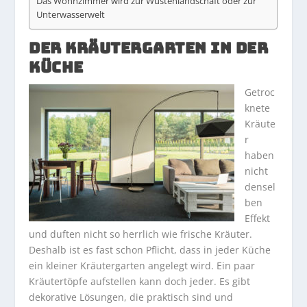
Das Wohnzimmer wird zur Wüstenlandschaft oder zur
Unterwasserwelt
DER KRÄUTERGARTEN IN DER
KÜCHE
Getroc
knete
Kräute
r
haben
nicht
densel
ben
Effekt
und duften nicht so herrlich wie frische Kräuter.
Deshalb ist es fast schon Pflicht, dass in jeder Küche
ein kleiner Kräutergarten angelegt wird. Ein paar
Kräutertöpfe aufstellen kann doch jeder. Es gibt
dekorative Lösungen, die praktisch sind und