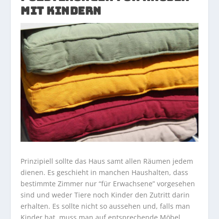
MIT KINDERN
Prinzipiell sollte das Haus samt allen Räumen jedem
dienen. Es geschieht in manchen Haushalten, dass
bestimmte Zimmer nur “für Erwachsene” vorgesehen
sind und weder Tiere noch Kinder den Zutritt darin
erhalten. Es sollte nicht so aussehen und, falls man
Kinder hat, muss man auf entsprechende Möbel