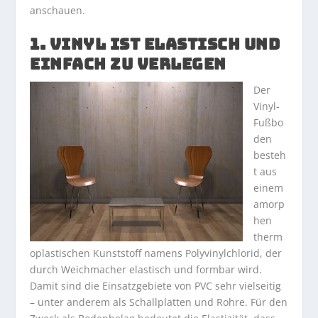
anschauen.
1. VINYL IST ELASTISCH UND
EINFACH ZU VERLEGEN
Der
Vinyl-
Fußbo
den
besteh
t aus
einem
amorp
hen
therm
oplastischen Kunststoff namens Polyvinylchlorid, der
durch Weichmacher elastisch und formbar wird.
Damit sind die Einsatzgebiete von PVC sehr vielseitig
– unter anderem als Schallplatten und Rohre. Für den