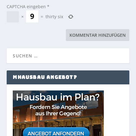
CAPTCHA eingeben
*
×
=
thirty six
MHAUSBAU ANGEBOT?