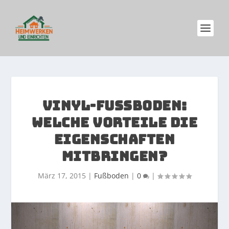
VINYL-FUSSBODEN: W
ELCHE VORTEILE DIE E
IGENSCHAFTEN M
ITBRINGEN?
März 17, 2015
|
Fußboden
|
0
|