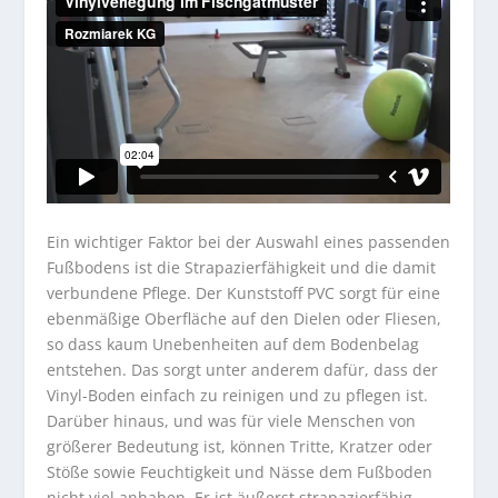
Ein wichtiger Faktor bei der Auswahl eines passenden
Fußbodens ist die Strapazierfähigkeit und die damit
verbundene Pflege. Der Kunststoff PVC sorgt für eine
ebenmäßige Oberfläche auf den Dielen oder Fliesen,
so dass kaum Unebenheiten auf dem Bodenbelag
entstehen. Das sorgt unter anderem dafür, dass der
Vinyl-Boden einfach zu reinigen und zu pflegen ist.
Darüber hinaus, und was für viele Menschen von
größerer Bedeutung ist, können Tritte, Kratzer oder
Stöße sowie Feuchtigkeit und Nässe dem Fußboden
nicht viel anhaben. Er ist äußerst strapazierfähig,